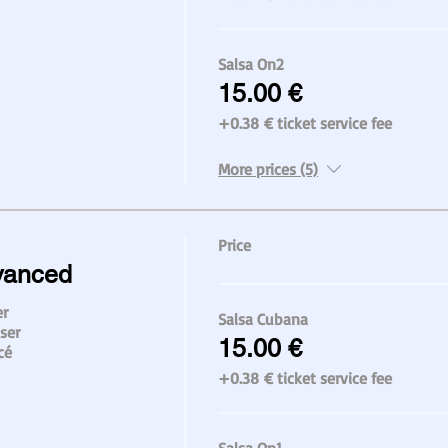
Salsa On2
15.00 €
+0.38 € ticket service fee
More prices (5)
Price
vanced
r

Salsa Cubana
er

15.00 €
cé
+0.38 € ticket service fee