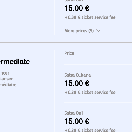
15.00 €
+0.38 € ticket service fee
More prices (5)
Price
ermediate
ncer

Salsa Cubana
danser

15.00 €
rmédiaire
+0.38 € ticket service fee
Salsa On1
15.00 €
+0.38 € ticket service fee