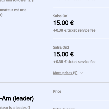
ur een follower is. (1 
'amateur est une 
r)
Salsa On1
15.00 €
+0.38 € ticket service fee
Salsa On2
15.00 €
+0.38 € ticket service fee
More prices (5)
Price
-Am (leader)
teur is a leader. (1 