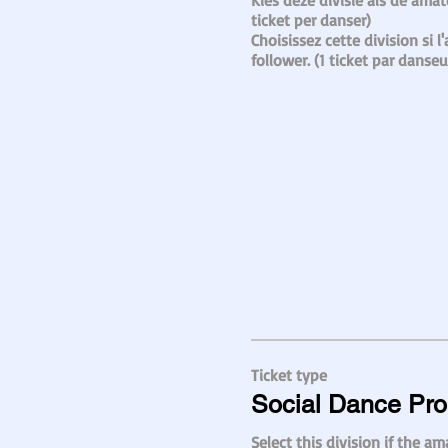
Kies deze divisie als de amate
ticket per danser)

Choisissez cette division si l
follower. (1 ticket par danseu
Ticket type
Social Dance Pro
Select this division if the ama