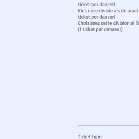
ticket per dancer)

Kies deze divisie als de amate
ticket per danser)

Choisissez cette division si l
(1 ticket par danseur)
Ticket type